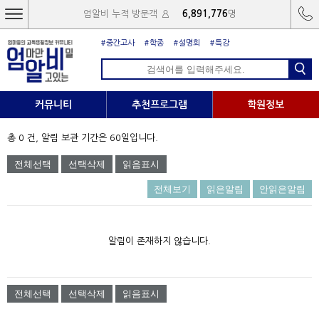
엄알비 누적 방문객
6,891,776
명
#중간고사
#학종
#설명회
#특강
커뮤니티
추천프로그램
학원정보
총 0 건, 알림 보관 기간은 60일입니다.
전체선택
전체보기
읽은알림
안읽은알림
알림이 존재하지 않습니다.
전체선택