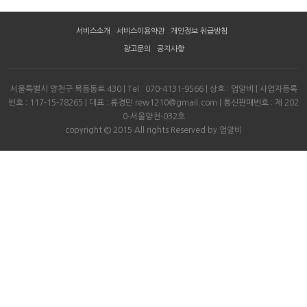
서비스소개
서비스이용약관
개인정보 취급방침
광고문의
공지사항
서울특별시 양천구 목동동로 430 | Tel : 070-4131-9566 | 상호 : 엄알비 | 사업자등록
번호 : 117-15-78265 | 대표 : 류경민 rew1210@gmail.com | 통신판매번호 : 제 202
0-서울양천-032호
copyright © 2015 All rights Reserved by 엄알비