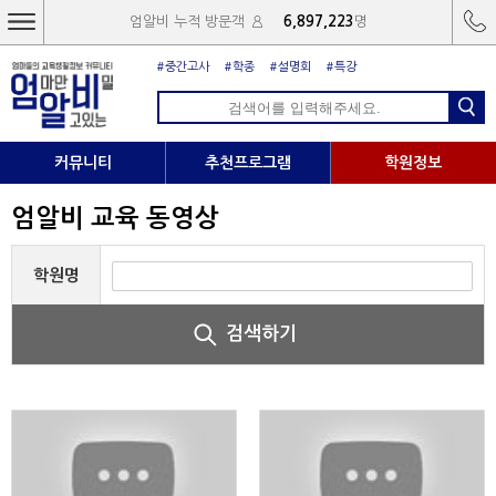
엄알비 누적 방문객
6,897,223
명
#중간고사
#학종
#설명회
#특강
커뮤니티
추천프로그램
학원정보
엄알비 교육 동영상
학원명
검색하기