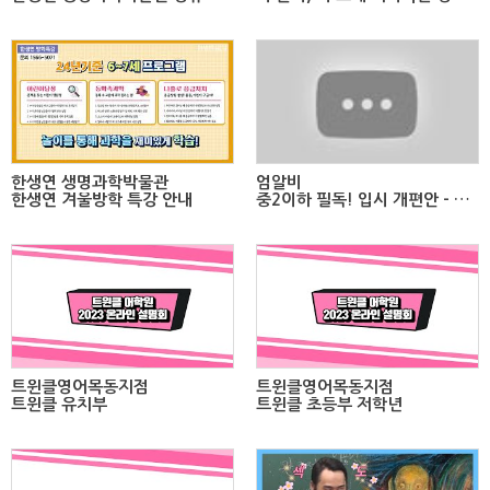
한생연 생명과학박물관
엄알비
한생연 겨울방학 특강 안내
중2이하 필독! 입시 개편안 - 싹 바뀝니다!
트윈클영어목동지점
트윈클영어목동지점
트윈클 유치부
트윈클 초등부 저학년