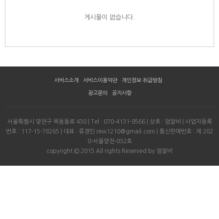
게시물이 없습니다.
서비스소개
서비스이용약관
개인정보 취급방침
광고문의
공지사항
서울특별시 양천구 목동동로 430 | Tel : 070-4131-9566 | 상호 : 엄알비 | 사업자등록
번호 : 117-15-78265 | 대표 : 류경민 rew1210@gmail.com | 통신판매번호 : 제 202
0-서울양천-032호
copyright © 2015 All rights Reserved by 엄알비