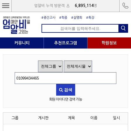
엄알비 누적 방문객
6,895,114
명
#중간고사
#학종
#설명회
#특강
커뮤니티
추천프로그램
학원정보
검색
회원 아이디만 검색 가능
그룹
게시판
제목
이름
일시